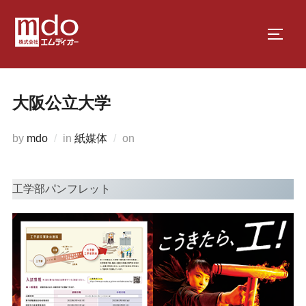
コ
ン
サイド
テ
ン
ツ
大阪公立大学
へ
ス
投
by
mdo
in
紙媒体
on
キ
稿
ッ
日:
プ
工学部パンフレット