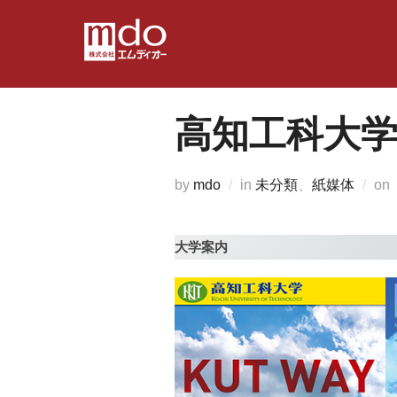
コ
ン
テ
ン
ツ
高知工科大
へ
ス
キ
by
mdo
in
未分類
、
紙媒体
on
ッ
プ
大学案内