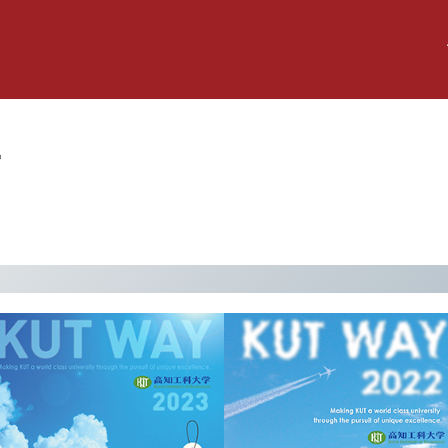
学
投
稿
日: