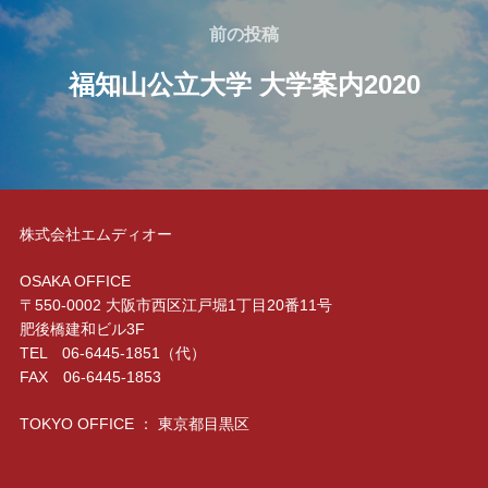
稿
前
前の投稿
ナ
の
福知山公立大学 大学案内2020
ビ
投
ゲ
稿
ー
シ
ョ
株式会社エムディオー
ン
OSAKA OFFICE
〒550-0002 大阪市西区江戸堀1丁目20番11号
肥後橋建和ビル3F
TEL 06-6445-1851（代）
FAX 06-6445-1853
TOKYO OFFICE ： 東京都目黒区