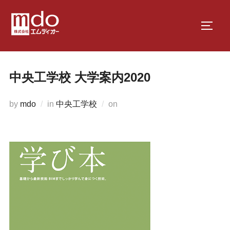
コ
ン
サイド
テ
ン
ツ
中央工学校 大学案内2020
へ
ス
投
by
mdo
in
中央工学校
on
キ
稿
ッ
日:
プ